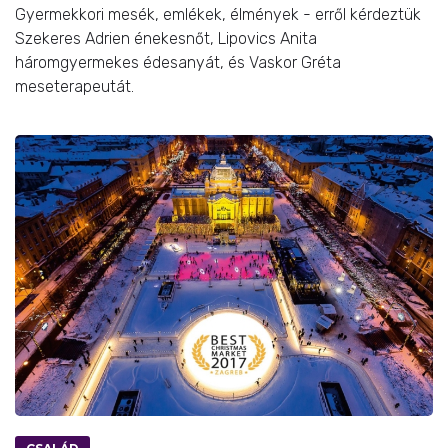
Gyermekkori mesék, emlékek, élmények - erről kérdeztük
Szekeres Adrien énekesnőt, Lipovics Anita
háromgyermekes édesanyát, és Vaskor Gréta
meseterapeutát.