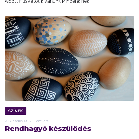
Áldott Húsvétot kívánunk Mindenkinek!
SZÍNEK
2017.
április
10.
FemCafé
Rendhagyó készülődés