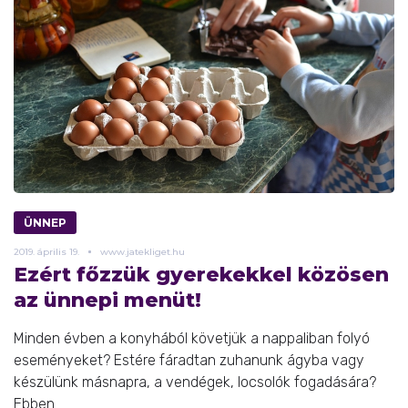
ÜNNEP
2019.
április
19.
www.jatekliget.hu
Ezért főzzük gyerekekkel közösen
az ünnepi menüt!
Minden évben a konyhából követjük a nappaliban folyó
eseményeket? Estére fáradtan zuhanunk ágyba vagy
készülünk másnapra, a vendégek, locsolók fogadására?
Ebben ...