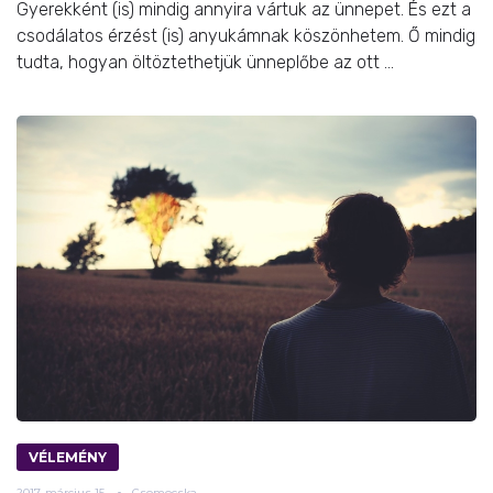
Gyerekként (is) mindig annyira vártuk az ünnepet. És ezt a
csodálatos érzést (is) anyukámnak köszönhetem. Ő mindig
tudta, hogyan öltöztethetjük ünneplőbe az ott ...
VÉLEMÉNY
2017.
március
15.
Csomocska