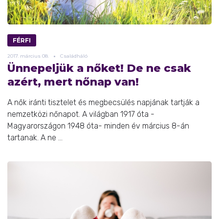
FÉRFI
2017.
március
08.
Családháló
Ünnepeljük a nőket! De ne csak
azért, mert nőnap van!
A nők iránti tisztelet és megbecsülés napjának tartják a
nemzetközi nőnapot. A világban 1917 óta -
Magyarországon 1948 óta- minden év március 8-án
tartanak. A ne ...