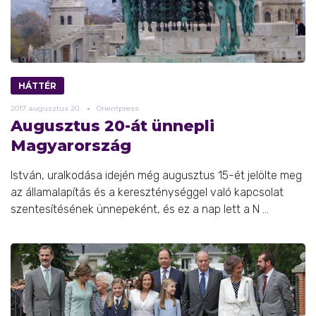
HÁTTÉR
2017.
augusztus
20.
Orientpress
Augusztus 20-át ünnepli
Magyarország
István, uralkodása idején még augusztus 15-ét jelölte meg
az államalapítás és a kereszténységgel való kapcsolat
szentesítésének ünnepeként, és ez a nap lett a N ...