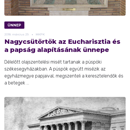
ÜNNEP
2018.
március
29.
MKPK
Nagycsütörtök az Eucharisztia és
a papság alapításának ünnepe
Délelőtt olajszentelési misét tartanak a püspöki
székesegyházakban. A püspök együtt misézik az
egyházmegye papjaival, megszenteli a keresztelendők és
a betegek ...