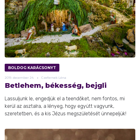
BOLDOG KARÁCSONYT
2019.
december
24.
Czefernek Léna
Betlehem, békesség, bejgli
Lassuljunk le, engedjük el a teendőket, nem fontos, mi
kerül az asztalra, a lényeg, hogy együtt vagyunk,
szeretetben, és a kis Jézus megszületését ünnepeljük!