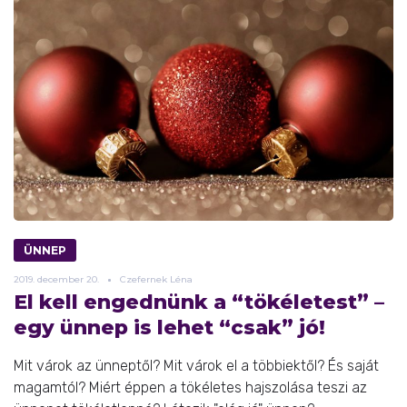
ÜNNEP
2019.
december
20.
Czefernek Léna
El kell engednünk a “tökéletest” –
egy ünnep is lehet “csak” jó!
Mit várok az ünneptől? Mit várok el a többiektől? És saját
magamtól? Miért éppen a tökéletes hajszolása teszi az