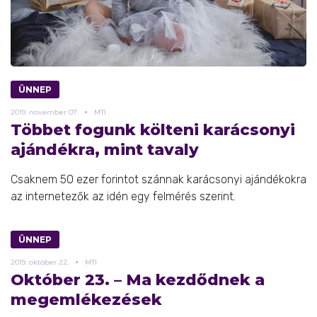
ÜNNEP
2019.
november
07.
MTI
Többet fogunk költeni karácsonyi
ajándékra, mint tavaly
Csaknem 50 ezer forintot szánnak karácsonyi ajándékokra
az internetezők az idén egy felmérés szerint.
ÜNNEP
2019.
október
22.
MTI
Október 23. – Ma kezdődnek a
megemlékezések