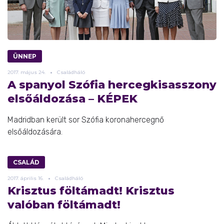
ÜNNEP
2017.
május
24.
Családháló
A spanyol Szófia hercegkisasszony
elsőáldozása – KÉPEK
Madridban került sor Szófia koronahercegnő
elsőáldozására.
CSALÁD
2017.
április
16.
Családháló
Krisztus föltámadt! Krisztus
valóban föltámadt!