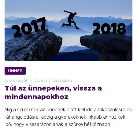
ÜNNEP
2018.
január
03.
Jusztné Vincze Szabina
Túl az ünnepeken, vissza a
mindennapokhoz
Míg a szülőknek az ünnepek előtt kell idő a rákészülésre és
ráhangolódásra, addig a gyerekeknek inkább ahhoz kell
idő, hogy visszarázódjanak a szürke hétköznapo ...