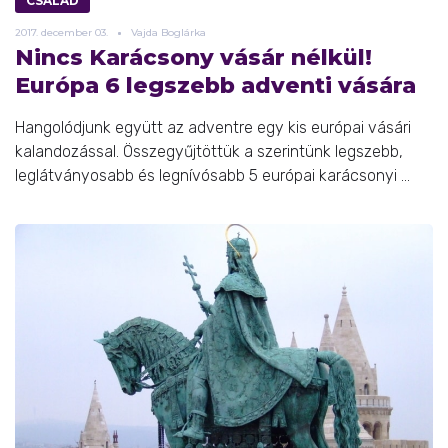
CSALÁD
2017.
december
03.
Vajda Boglárka
Nincs Karácsony vásár nélkül!
Európa 6 legszebb adventi vására
Hangolódjunk együtt az adventre egy kis európai vásári
kalandozással. Összegyűjtöttük a szerintünk legszebb,
leglátványosabb és legnívósabb 5 európai karácsonyi ...