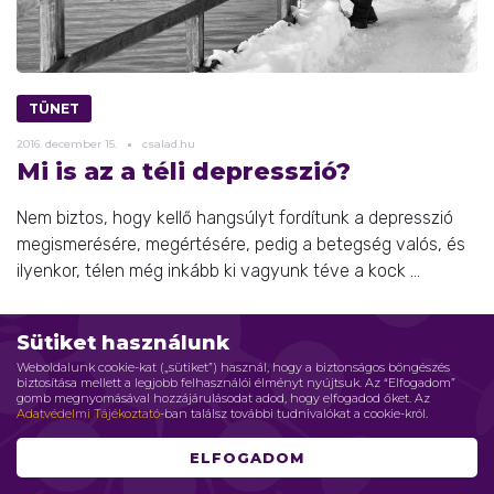
TÜNET
2016.
december
15.
csalad.hu
Mi is az a téli depresszió?
Nem biztos, hogy kellő hangsúlyt fordítunk a depresszió
megismerésére, megértésére, pedig a betegség valós, és
ilyenkor, télen még inkább ki vagyunk téve a kock ...
Sütiket használunk
Weboldalunk cookie-kat („sütiket”) használ, hogy a biztonságos böngészés
biztosítása mellett a legjobb felhasználói élményt nyújtsuk. Az “Elfogadom”
gomb megnyomásával hozzájárulásodat adod, hogy elfogadod őket. Az
Adatvédelmi Tájékoztató
-ban találsz további tudnivalókat a cookie-król.
ELFOGADOM