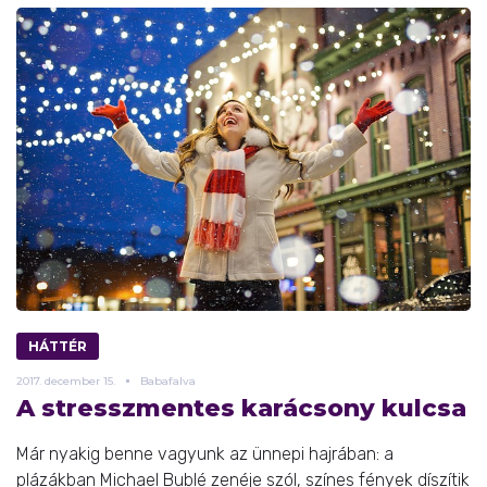
HÁTTÉR
2017.
december
15.
Babafalva
A stresszmentes karácsony kulcsa
Már nyakig benne vagyunk az ünnepi hajrában: a
plázákban Michael Bublé zenéje szól, színes fények díszítik