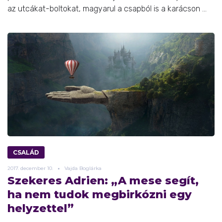
az utcákat-boltokat, magyarul a csapból is a karácson ...
CSALÁD
2017.
december
10.
Vajda Boglárka
Szekeres Adrien: „A mese segít,
ha nem tudok megbirkózni egy
helyzettel”