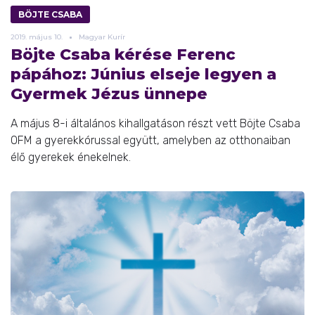
BÖJTE CSABA
2019.
május
10.
Magyar Kurír
Böjte Csaba kérése Ferenc
pápához: Június elseje legyen a
Gyermek Jézus ünnepe
A május 8-i általános kihallgatáson részt vett Böjte Csaba
OFM a gyerekkórussal együtt, amelyben az otthonaiban
élő gyerekek énekelnek.