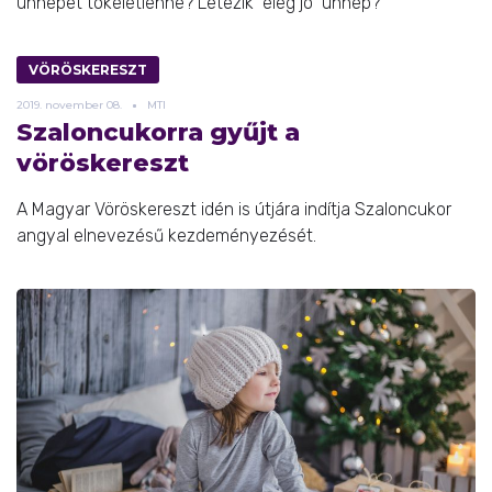
ünnepet tökéletlenné? Létezik "elég jó" ünnep?
VÖRÖSKERESZT
2019.
november
08.
MTI
Szaloncukorra gyűjt a
vöröskereszt
A Magyar Vöröskereszt idén is útjára indítja Szaloncukor
angyal elnevezésű kezdeményezését.