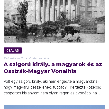
CSALÁD
2018.
március
15.
Czefernek Léna
A szigorú király, a magyarok és az
Osztrák-Magyar Vonalhia
Volt egy szigorú király, aki nem engedte a magyaroknak,
hogy magyarul beszéljenek, tudtad? - kérdezte középső
csoportos kislányom nem olyan régen az óvodából ha ...