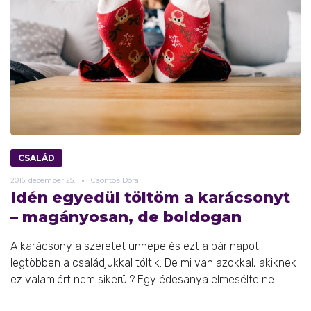
CSALÁD
2016.
december
25.
Csontos Dóra
Idén egyedül töltöm a karácsonyt
– magányosan, de boldogan
A karácsony a szeretet ünnepe és ezt a pár napot
legtöbben a családjukkal töltik. De mi van azokkal, akiknek
ez valamiért nem sikerül? Egy édesanya elmesélte ne ...