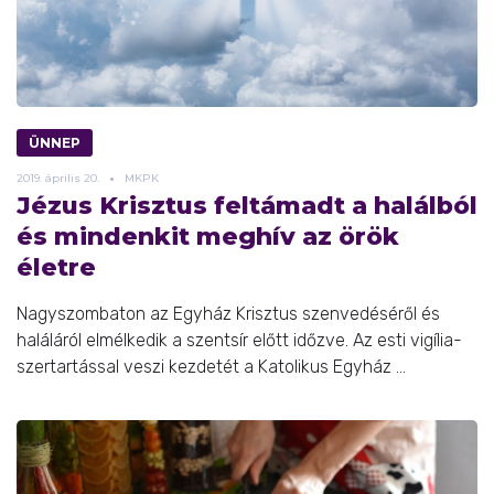
ÜNNEP
2019.
április
20.
MKPK
Jézus Krisztus feltámadt a halálból
és mindenkit meghív az örök
életre
Nagyszombaton az Egyház Krisztus szenvedéséről és
haláláról elmélkedik a szentsír előtt időzve. Az esti vigília-
szertartással veszi kezdetét a Katolikus Egyház ...