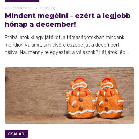
2016.
december
21.
Kiscsillag
Mindent megélni – ezért a legjobb
hónap a december!
Próbáljatok ki egy játékot: a társaságotokban mindenki
mondjon valamit, ami elsőre eszébe jut a decembert
hallva. Na, mennyire egyeztek a válaszok? Látjátok, ép ...
CSALÁD