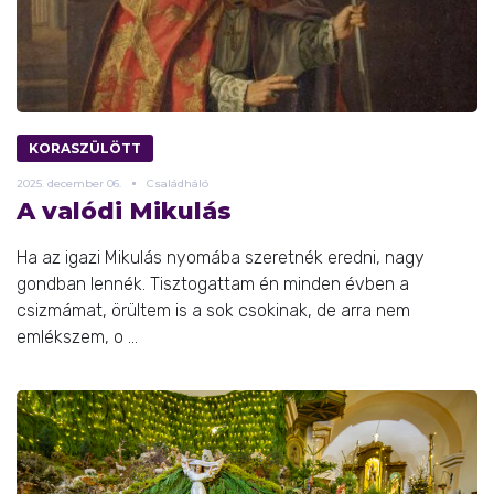
KORASZÜLÖTT
2025.
december
06.
Családháló
A valódi Mikulás
Ha az igazi Mikulás nyomába szeretnék eredni, nagy
gondban lennék. Tisztogattam én minden évben a
csizmámat, örültem is a sok csokinak, de arra nem
emlékszem, o ...