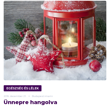
EGÉSZSÉG ÉS LÉLEK
2016.
december
21.
Budapest.imami
Ünnepre hangolva