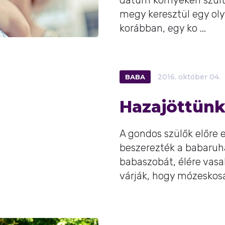
dátum környékén szülte
megy keresztül egy oly
korábban, egy ko ...
BABA
2016.
október
04.
Hazajöttünk
A gondos szülők előre 
beszerezték a babaruh
babaszobát, élére vasal
várják, hogy mózeskosár