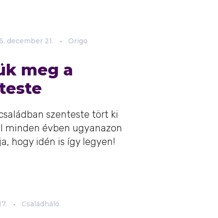
6.
december
21.
Origo
jük meg a
teste
családban szenteste tört ki
sul minden évben ugyanazon
, hogy idén is így legyen!
17.
Családháló