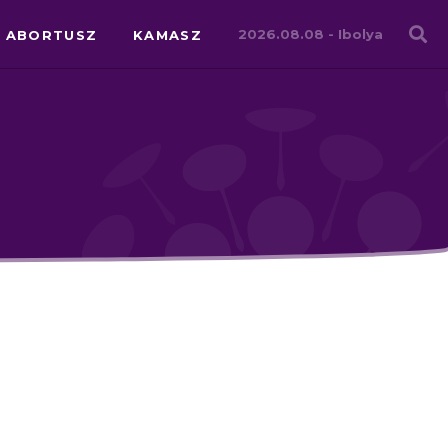
Családháló
2026.08.08 -
Ibolya
ABORTUSZ
KAMASZ