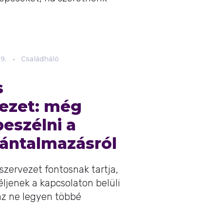
.
19.
Családháló
s
ezet: még
beszélni a
bántalmazásról
zervezet fontosnak tartja,
jenek a kapcsolaton belüli
az ne legyen többé