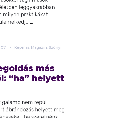
i életben leggyakrabban
s milyen praktikákat
lemelkedjü ...
07.
Képmás Magazin, Szőnyi
goldás más
: “ha” helyett
lt galamb nem repül
ért ábrándozás helyett meg
 lépéseket, ha szeretnénk