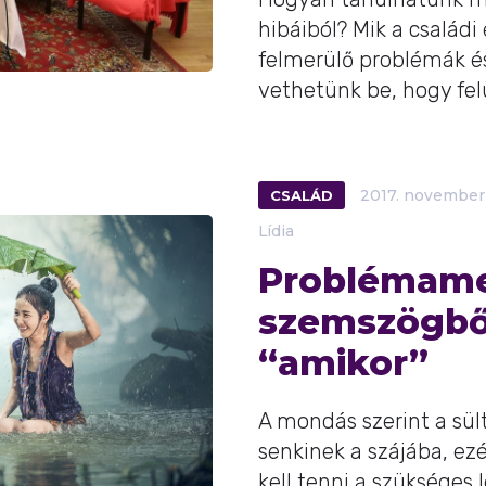
hibáiból? Mik a család
felmerülő problémák é
vethetünk be, hogy felü
CSALÁD
2017.
november
Lídia
Problémame
szemszögből
“amikor”
A mondás szerint a sü
senkinek a szájába, ez
kell tenni a szükséges