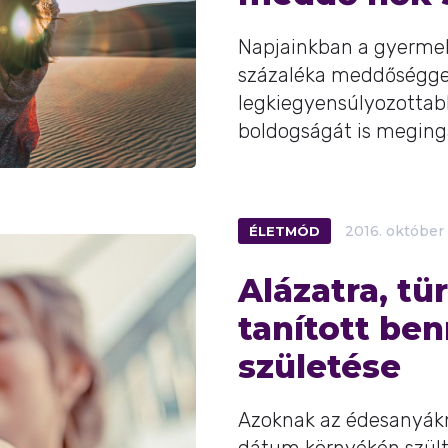
Napjainkban a gyermek
százaléka meddőségge
legkiegyensúlyozottab
boldogságát is megingat
ÉLETMÓD
2016.
október
Alázatra, tü
tanított be
születése
Azoknak az édesanyáknak