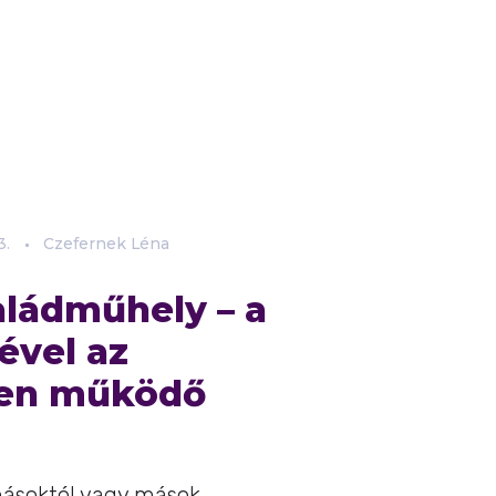
3.
Czefernek Léna
aládműhely – a
ével az
en működő
ásoktól vagy mások