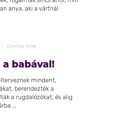
k, fogalmak sincs arról, min
an anya, aki a vártnál
Csontos Dóra
 a babával!
elterveznek mindent,
ákat, berendezték a
ták a rugdalózókat, és alig
ba ...