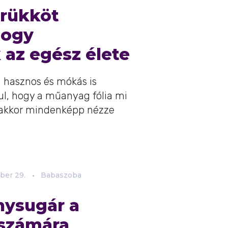
trükköt
hogy
 az egész élete
 hasznos és mókás is
ul, hogy a műanyag fólia mi
 akkor mindenképp nézze
ber
29.
Babaszoba
nysugár a
számára