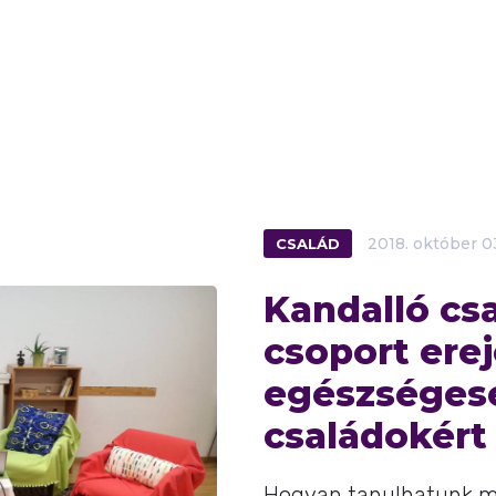
CSALÁD
2018.
október
0
Kandalló cs
csoport erej
egészséges
családokért
Hogyan tanulhatunk m