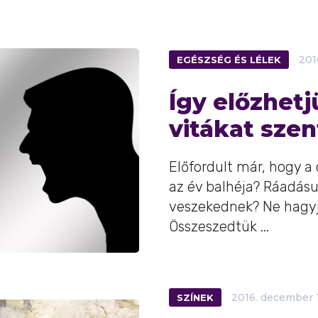
EGÉSZSÉG ÉS LÉLEK
201
Így előzhet
vitákat szen
Előfordult már, hogy a 
az év balhéja? Ráadá
veszekednek? Ne hagyja
Összeszedtük ...
SZÍNEK
2016.
december