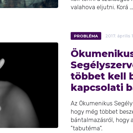
valahova eljutni. Korá ..
PROBLÉMA
2017.
április
Ökumeniku
Segélyszerv
többet kell 
kapcsolati 
Az Ökumenikus Segélys
hogy még többet beszél
bántalmazásról, hogy 
"tabutéma".