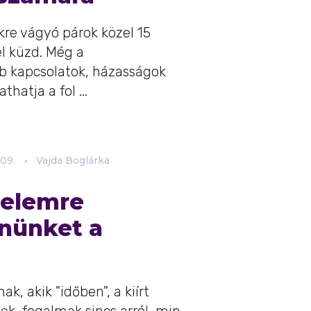
re vágyó párok közel 15
l küzd. Még a
b kapcsolatok, házasságok
hatja a fol ...
09.
Vajda Boglárka
relemre
nnünket a
, akik "időben", a kiírt