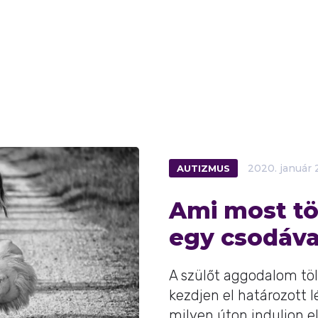
AUTIZMUS
2020.
január
Ami most tör
egy csodáva
A szülőt aggodalom tölt
kezdjen el határozott l
milyen úton induljon e