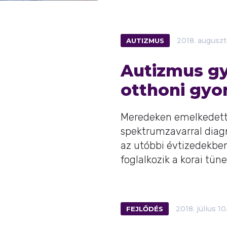
AUTIZMUS
2018.
auguszt
Autizmus gy
otthoni gyo
Meredeken emelkedett
spektrumzavarral diag
az utóbbi évtizedekben
foglalkozik a korai tünet
FEJLŐDÉS
2018.
július
10