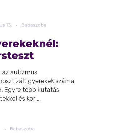
us
13.
Babaszoba
erekeknél:
rsteszt
 az autizmus
nosztizált gyerekek száma
. Egyre több kutatás
ekkel és kor ...
.
Babaszoba