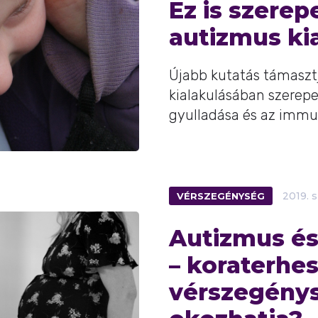
Ez is szerep
autizmus ki
Újabb kutatás támasztj
kialakulásában szerepe
gyulladása és az immu
VÉRSZEGÉNYSÉG
2019.
s
Autizmus és
– koraterhe
vérszegénys