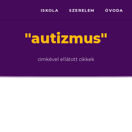
ISKOLA
SZERELEM
ÓVODA
"
autizmus
"
cimkével ellátott cikkek