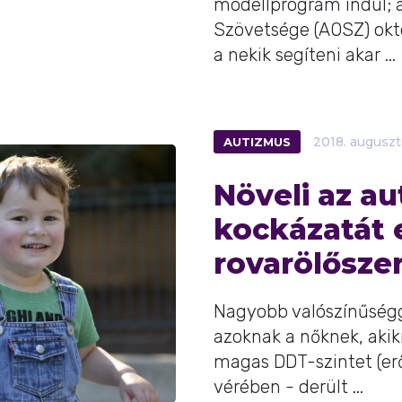
modellprogram indul; a
Szövetsége (AOSZ) októ
a nekik segíteni akar ...
AUTIZMUS
2018.
auguszt
Növeli az a
kockázatát 
rovarölősze
Nagyobb valószínűségge
azoknak a nőknek, akik
magas DDT-szintet (er
vérében - derült ...