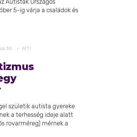
z Autisták Országos
ber 5-ig várja a családok és
us
30.
MTI
utizmus
egy
r
l születik autista gyereke
nek a terhesség ideje alatt
ős rovarméreg) mérnek a