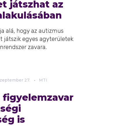
et játszhat az
alakulásában
a alá, hogy az autizmus
t játszik egyes agyterületek
nrendszer zavara.
zeptember
27.
MTI
 figyelemzavar
sségi
ég is