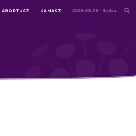
Családháló
2026.08.08 -
Ibolya
ABORTUSZ
KAMASZ