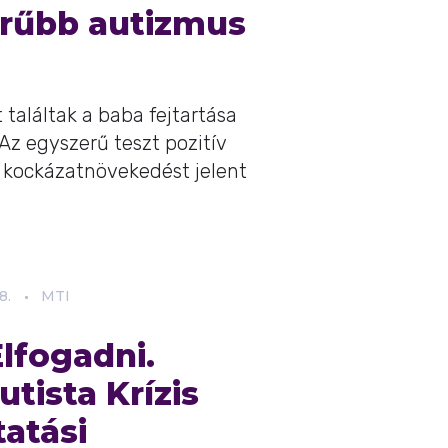
rűbb autizmus
találtak a baba fejtartása
Az egyszerű teszt pozitív
kockázatnövekedést jelent
8.
MTI
lfogadni.
utista Krízis
atási