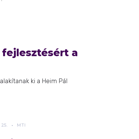
fejlesztésért a
alakítanak ki a Heim Pál
25.
MTI