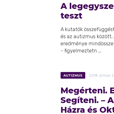
A legegysze
teszt
A kutatók összefüggést 
és az autizmus között. 
eredménye mindössze 
- figyelmeztetn ...
AUTIZMUS
2018.
június
2
Megérteni. E
Segíteni. – A
Házra és Okt