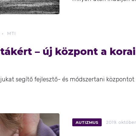
MTI
ákért – új központ a korai 
jukat segítő fejlesztő- és módszertani központot 
AUTIZMUS
2019.
október