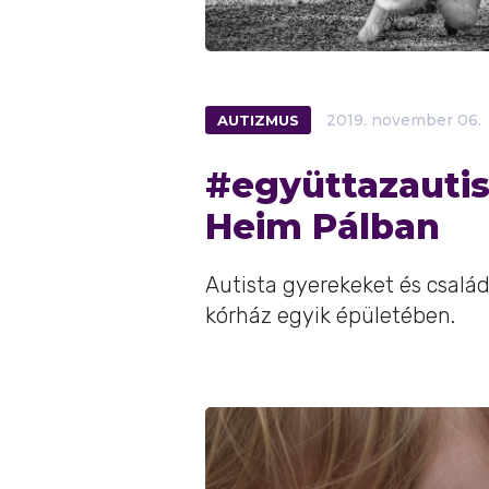
AUTIZMUS
2019.
november
06.
#együttazautist
Heim Pálban
Autista gyerekeket és család
kórház egyik épületében.