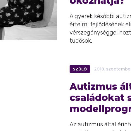
okozhatja?
A gyerek későbbi autiz
értelmi fejlődésének e
vérszegénységgel hozt
tudósok.
SZÜLŐ
2018.
szeptembe
Autizmus ált
családokat 
modellprogr
Az autizmus által érint