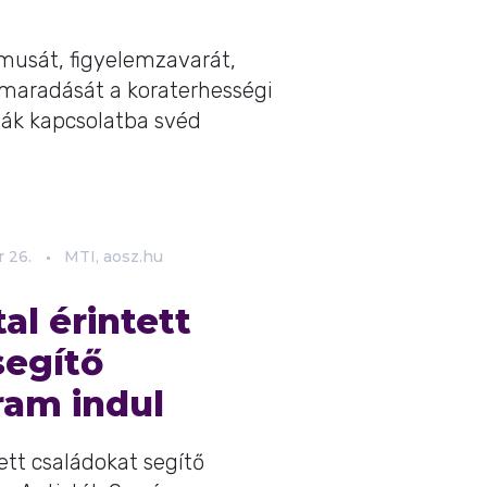
musát, figyelemzavarát,
lmaradását a koraterhességi
ák kapcsolatba svéd
r
26.
MTI, aosz.hu
al érintett
segítő
am indul
ett családokat segítő