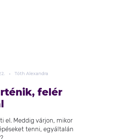
22.
Tóth Alexandra
ténik, felér
l
i el. Meddig várjon, mikor
épéseket tenni, egyáltalán
l?