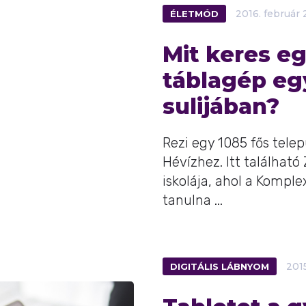
ÉLETMÓD
2016.
február
Mit keres e
táblagép egy
sulijában?
Rezi egy 1085 fős telep
Hévízhez. Itt találhat
iskolája, ahol a Komple
tanulna ...
DIGITÁLIS LÁBNYOM
2015