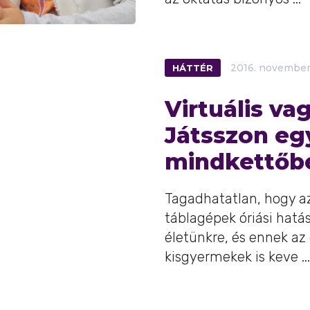
HÁTTÉR
2016.
novembe
Virtuális va
Játsszon eg
mindkettőb
Tagadhatatlan, hogy az
táblagépek óriási hat
életünkre, és ennek az 
kisgyermekek is keve ...