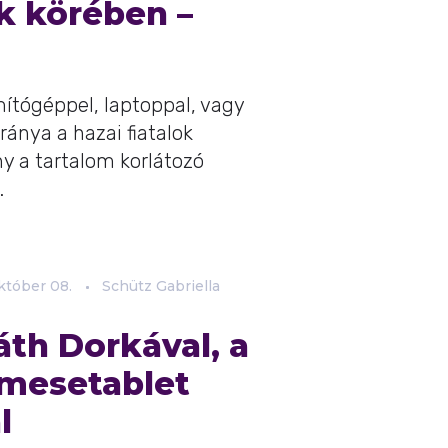
k körében –
ítógéppel, laptoppal, vagy
ránya a hazai fiatalok
y a tartalom korlátozó
.
któber
08.
Schütz Gabriella
áth Dorkával, a
mesetablet
l