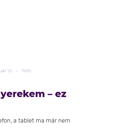
uár
13.
Tóth
gyerekem – ez
lefon, a tablet ma már nem