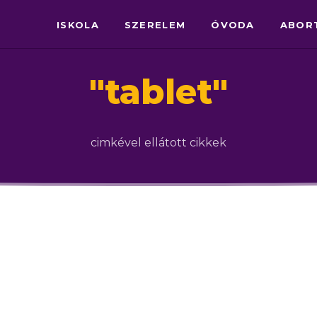
ISKOLA
SZERELEM
ÓVODA
ABOR
"
tablet
"
cimkével ellátott cikkek