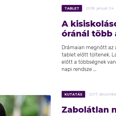
TABLET
2018.
január
24.
A kisiskolás
óránál több 
Drámaian megnőtt az az
tablet előtt töltenek. 
előtt a többségnek van
napi rendsze ...
KUTATÁS
2017.
decembe
Zabolátlan 