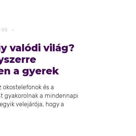
r
03.
gy valódi világ?
yszerre
en a gyerek
 okostelefonok és a
ást gyakorolnak a mindennapi
egyik velejárója, hogy a