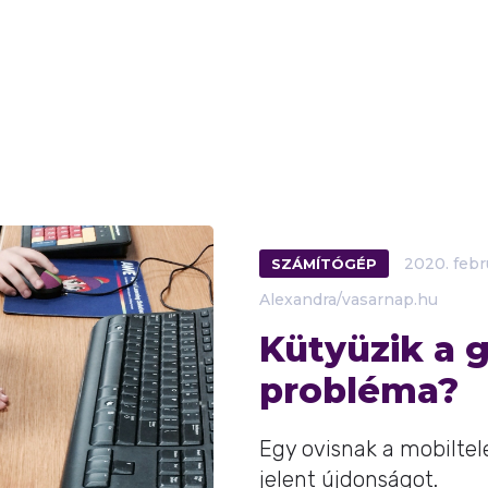
SZÁMÍTÓGÉP
2020.
febr
Alexandra/vasarnap.hu
Kütyüzik a 
probléma?
Egy ovisnak a mobilte
jelent újdonságot.