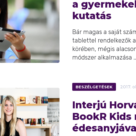
a gyermeke
kutatás
Bár magas a saját szám
tablettel rendelkezők a
körében, mégis alacson
módszer alkalmazása ..
BESZÉLGETÉSEK
2017.
o
Interjú Horv
BookR Kids 
édesanyjáva