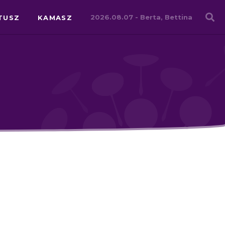
Családháló
2026.08.07 -
Berta, Bettina
TUSZ
KAMASZ