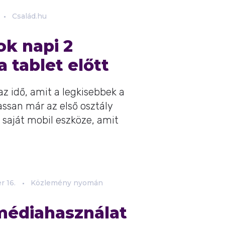
Család.hu
ok napi 2
a tablet előtt
 idő, amit a legkisebbek a
Lassan már az első osztály
 saját mobil eszköze, amit
r
16.
Közlemény nyomán
médiahasználat