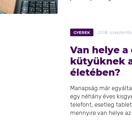
GYEREK
2018.
szeptemb
Van helye a 
kütyüknek 
életében?
Manapság már egyáltal
egy néhány éves kisg
telefont, esetleg table
mennyire van helye az e