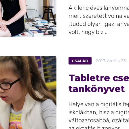
A kilenc éves lányomna
mert szeretett volna 
„tudod olyan igazi any
volt, hogy biz ...
CSALÁD
2017.
április
25.
Tabletre cse
tankönyvet
Helye van a digitális f
iskolákban, hisz a digi
változatosabbá, ezálta
az oktatás bizonyos ...