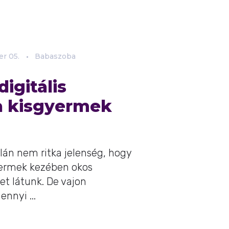
er
05.
Babaszoba
digitális
a kisgyermek
án nem ritka jelenség, hogy
yermek kezében okos
tet látunk. De vajon
nnyi ...