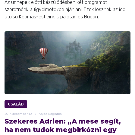
Az ünnepek előtti készülődésben két programot
szeretnénk a figyelmetekbe ajánlani. Ezek lesznek az idei
utolsó Képmás-estjeink Újpalotán és Budán.
CSALÁD
2017.
december
10.
Vajda Boglárka
Szekeres Adrien: „A mese segít,
ha nem tudok megbirkózni egy