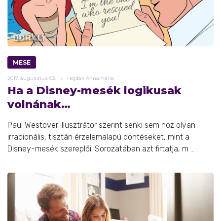
MESE
2017.
augusztus
03.
Hojdák Annamária
Ha a Disney-mesék logikusak
volnának…
Paul Westover illusztrátor szerint senki sem hoz olyan
irracionális, tisztán érzelemalapú döntéseket, mint a
Disney-mesék szereplői. Sorozatában azt firtatja, m ...