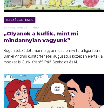
BESZÉLGETÉSEK
2017.
augusztus
29.
MNO
„Olyanok a kuflik, mint mi
mindannyian vagyunk”
Régen tobzódott már magyar mese ennyi fura figurában.
Dániel András kuflitörténetei augusztus közepén elérték a
mozikat is: Jurik Kristóf, Pálfi Szabolcs és M. ...