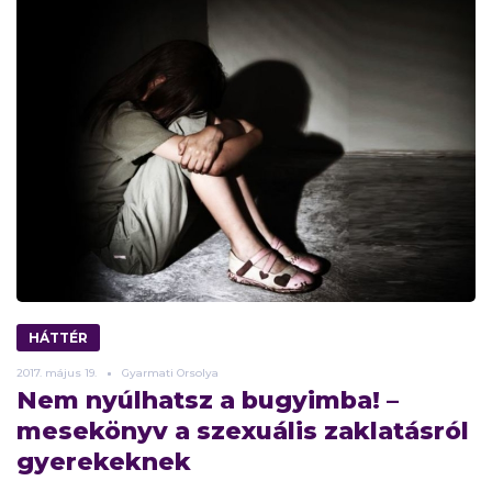
HÁTTÉR
2017.
május
19.
Gyarmati Orsolya
Nem nyúlhatsz a bugyimba! –
mesekönyv a szexuális zaklatásról
gyerekeknek