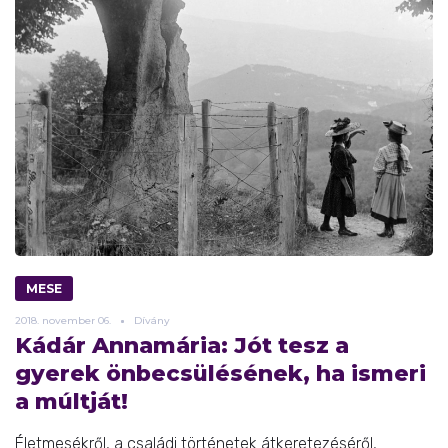
MESE
2018.
november
06.
Dívány
Kádár Annamária: Jót tesz a
gyerek önbecsülésének, ha ismeri
a múltját!
Életmesékről, a családi történetek átkeretezéséről,