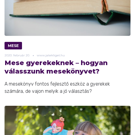
MESE
2020.
február
20.
www.jatekliget.hu
Mese gyerekeknek – hogyan
válasszunk mesekönyvet?
A mesekönyv fontos fejlesztő eszköz a gyerekek
számára, de vajon melyik a jó választás?