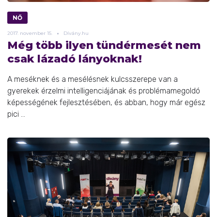
NŐ
2017.
november
15.
Dívány.hu
Még több ilyen tündérmesét nem
csak lázadó lányoknak!
A meséknek és a mesélésnek kulcsszerepe van a
gyerekek érzelmi intelligenciájának és problémamegoldó
képességének fejlesztésében, és abban, hogy már egész
pici ...