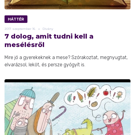
HÁTTÉR
2017.
szeptember
16.
Divány
7 dolog, amit tudni kell a
mesélésről
Mire jó a gyerekeknek a mese? Szórakoztat, megnyugtat,
elvarázsol, leköt, és persze gyógyít is.