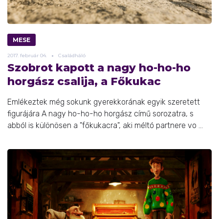
MESE
2017.
február
04.
Családháló
Szobrot kapott a nagy ho-ho-ho
horgász csalija, a Főkukac
Emlékeztek még sokunk gyerekkorának egyik szeretett
figurájára A nagy ho-ho-ho horgász című sorozatra, s
abból is különösen a "főkukacra", aki méltó partnere vo ...