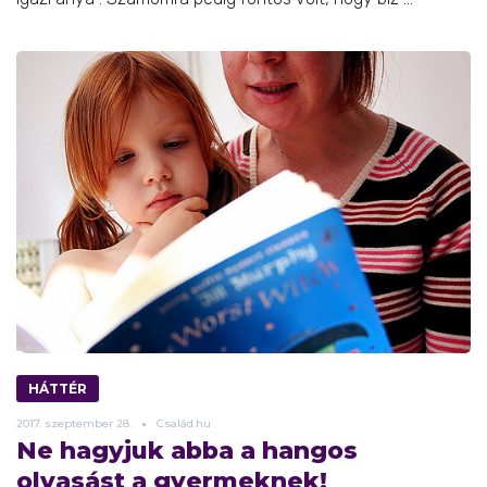
HÁTTÉR
2017.
szeptember
28.
Család.hu
Ne hagyjuk abba a hangos
olvasást a gyermeknek!