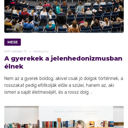
MESE
2017.
október
17.
Dívány.hu
A gyerekek a jelenhedonizmusban
élnek
Nem az a gyerek boldog, akivel csak jó dolgok történnek, a
rosszakat pedig eltitkolják előle a szülei, hanem az, aki
ismeri a saját életmeséjét, és a rossz dolg ...