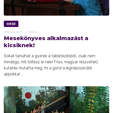
MESE
2018.
január
29.
Dívány
Mesekönyves alkalmazást a
kicsiknek!
Sokat tanulhat a gyerek a tabletezésből, csak nem
mindegy, mit töltesz le neki! Friss, magyar részvételű
kutatás mutatta meg, mi a gond a legnépszerűbb
appokkal ...