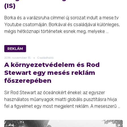
(IS)
Borka és a varázsruha címmel új sorozat indult a mese.tv
Youtube csatornáján. Borkával és családjával különleges,
mégis hétköznapi történetek esnek meg, melyeke ...
REKLÁM
2018.
november
15.
Családháló
A környezetvédelem és Rod
Stewart egy mesés reklám
főszerepében
Sir Rod Stewart az óceánokért énekel: az egyszer
használatos műanyagok miatti globális pusztításra hívja
fel a figyelmet egy most megjelent reklám. A meseszerű ...