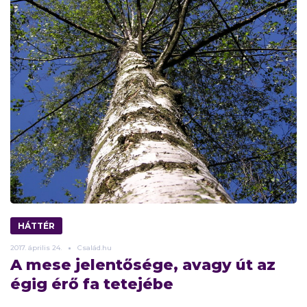
HÁTTÉR
2017.
április
24.
Család.hu
A mese jelentősége, avagy út az
égig érő fa tetejébe