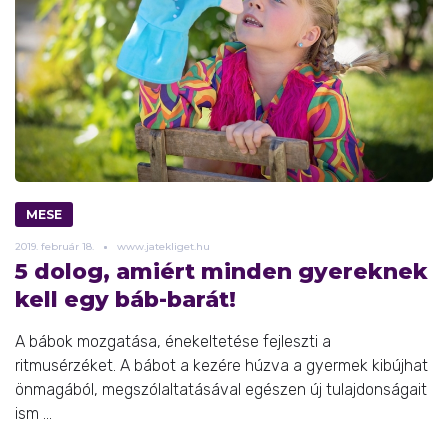
MESE
2019.
február
18.
www.jatekliget.hu
5 dolog, amiért minden gyereknek
kell egy báb-barát!
A bábok mozgatása, énekeltetése fejleszti a
ritmusérzéket. A bábot a kezére húzva a gyermek kibújhat
önmagából, megszólaltatásával egészen új tulajdonságait
ism ...