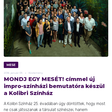
MESE
2018.
január
09.
Közlemény
MONDJ EGY MESÉT! címmel új
impro-színházi bemutatóra készül
a Kolibri Színház
A Kolibri Színház 25. évadában úgy döntöttek, hogy most
ne csak játsszanak a társulat színészei, hanem