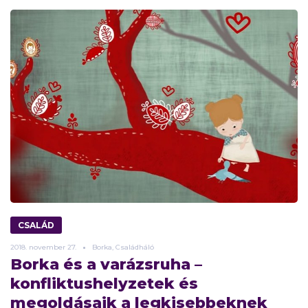
CSALÁD
2018.
november
27.
Borka, Családháló
Borka és a varázsruha –
konfliktushelyzetek és
megoldásaik a legkisebbeknek