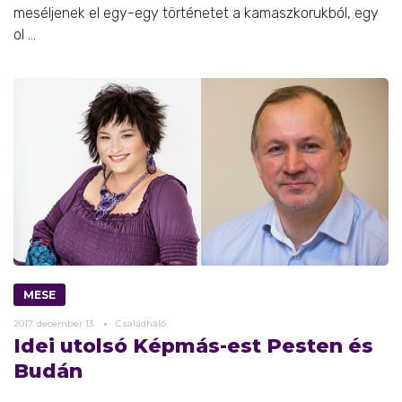
meséljenek el egy-egy történetet a kamaszkorukból, egy
ol ...
MESE
2017.
december
13.
Családháló
Idei utolsó Képmás-est Pesten és
Budán