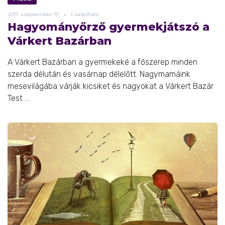
2017.
szeptember
17.
Családháló
Hagyományőrző gyermekjátszó a
Várkert Bazárban
A Várkert Bazárban a gyermekeké a főszerep minden
szerda délután és vasárnap délelőtt. Nagymamáink
mesevilágába várják kicsiket és nagyokat a Várkert Bazár
Test ...