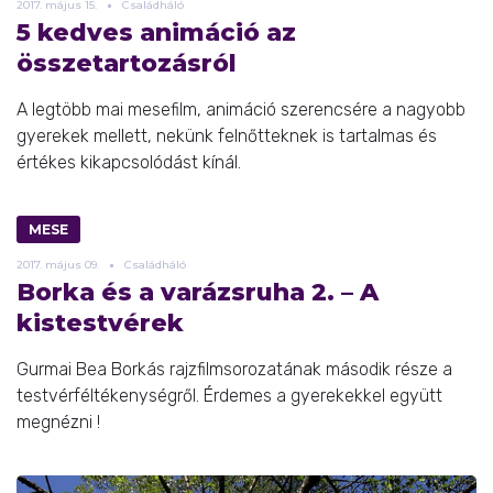
2017.
május
15.
Családháló
5 kedves animáció az
összetartozásról
A legtöbb mai mesefilm, animáció szerencsére a nagyobb
gyerekek mellett, nekünk felnőtteknek is tartalmas és
értékes kikapcsolódást kínál.
MESE
2017.
május
09.
Családháló
Borka és a varázsruha 2. – A
kistestvérek
Gurmai Bea Borkás rajzfilmsorozatának második része a
testvérféltékenységről. Érdemes a gyerekekkel együtt
megnézni !