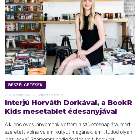
BESZÉLGETÉSEK
2017.
október
08.
Schütz Gabriella
Interjú Horváth Dorkával, a BookR
Kids mesetablet édesanyjával
A kilenc éves lányomnak vettem a születésnapjára, mert
szeretett volna valami kütyüt magának, ami „tudod olyan
igazi anya”. Számomra pedig fontos volt, hogy biz ...