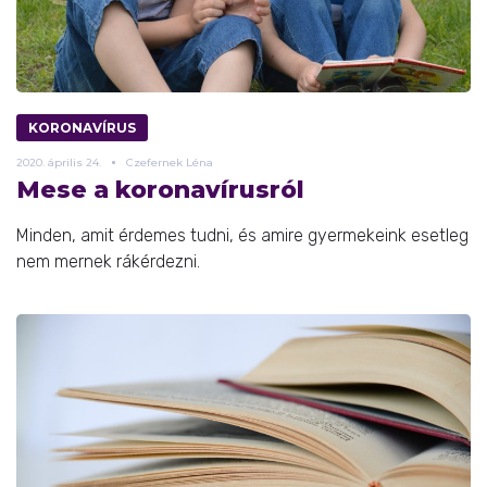
KORONAVÍRUS
2020.
április
24.
Czefernek Léna
Mese a koronavírusról
Minden, amit érdemes tudni, és amire gyermekeink esetleg
nem mernek rákérdezni.