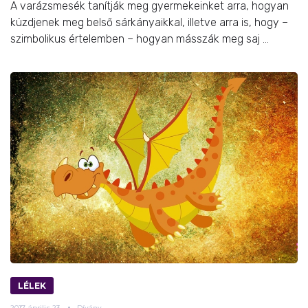
A varázsmesék tanítják meg gyermekeinket arra, hogyan
küzdjenek meg belső sárkányaikkal, illetve arra is, hogy –
szimbolikus értelemben – hogyan másszák meg saj ...
LÉLEK
2017.
április
23.
Dívány