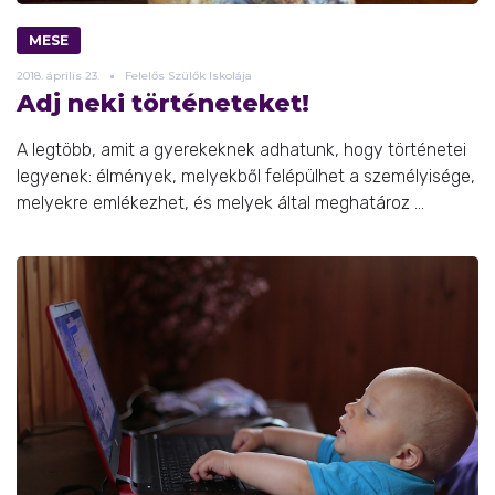
MESE
2018.
április
23.
Felelős Szülők Iskolája
Adj neki történeteket!
A legtöbb, amit a gyerekeknek adhatunk, hogy történetei
legyenek: élmények, melyekből felépülhet a személyisége,
melyekre emlékezhet, és melyek által meghatároz ...